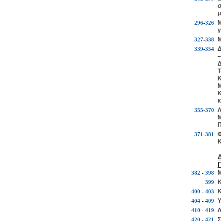
σ
μ
Μ
296
-
326
γ
Μ
327
-
338
Δ
339
-
354
–
Δ
Τ
Κ
Μ
Κ
κ
Λ
355
-
370
Μ
Π
Φ
371
-
381
Κ
Μ
382
-
398
Κ
399
Κ
400
-
403
Υ
404
-
409
Λ
410
-
419
Σ
420
-
421