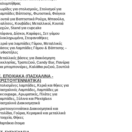
ολυμπήθρας
ωρίδες για στολισμούς, Στολισμοί για
αμπάδες Βάπτισης, Φωτιστικά, Φιόγκοι
ουτιά για Βαπτιστικά Ρούχα, Μπαούλα,
αλίτσες, Κουβάδες Μεταλλικοί, Κουτιά
υχών, Stand για cupcake
τέφανα, Δίσκοι, Καράφες, Σετ γάμου
λοκληρωμένα, Στεφανοθήκες
εριά για λαμπάδες Γάμου, Μεταλλικές
άσεις για Λαμπάδες Γάμου & Βάπτισης –
νθοστήλες
εταλλικές βάσεις για διακόσμηση
κκλησίας, Τραπεζιού, Candy Bar, Πανέρια
ια μπομπονιέρες, Καλάθια ρυζιού, Σουπλά
Ε. ΕΠΟΧΙΑΚΑ (ΠΑΣΧΑΛΙΝΑ -
ΧΡΙΣΤΟΥΓΕΝΝΙΑΤΙΚΑ)
τολισμένες λαμπάδες, Κεριά και θήκες για
ασχαλινές Λαμπάδες, Λαμπάδες με
ecoupage, Αρωματικές, Πλάτες για
αμπάδες, Ξύλινα και Plexiglass
ασχαλινά Διακοσμητικά
ριστουγεννιάτικα Διακοσμητικά και
τολίδια, Γούρια, Κεραμικά και μεταλλικά
τοιχεία, Θήκες
αρτάκια έτοιμα