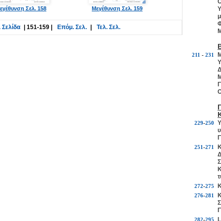
Ο
εγέθυνση Σελ. 158
Μεγέθυνση Σελ. 159
Υ
μ
Φ
 Σελίδα
|
151-159
|
Επόμ. Σελ.
|
Τελ. Σελ.
Μ
Μ
211
-
231
Υ
Δ
Μ
Γ
Ο
Υ
229
-
250
υ
Γ
Κ
251
-
271
Δ
Σ
Κ
τ
Κ
272
-
275
Κ
276
-
281
Σ
Γ
L
282
-
295