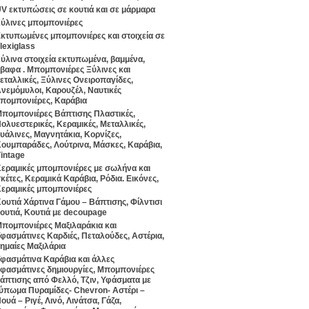
V εκτυπώσεις σε κουτιά και σε μάρμαρα
ύλινες μπομπονιέρες
κτυπωμένες μπομπονιέρες και στοιχεία σε
lexiglass
ύλινα στοιχεία εκτυπωμένα, βαμμένα,
βαφα . Μπομπονιέρες Ξύλινες και
εταλλικές, Ξύλινες Ονειροπαγίδες,
νεμόμυλοι, Καρουζέλ, Ναυτικές
πομπονιέρες, Καράβια
πομπονιέρες Βάπτισης Πλαστικές,
ολυεστερικές, Κεραμικές, Μεταλλικές,
υάλινες, Μαγνητάκια, Κορνίζες,
ουμπαράδες, Λούτρινα, Μάσκες, Καράβια,
intage
εραμικές μπομπονιέρες με σωλήνα και
κέτες, Κεραμικά Καράβια, Ρόδια. Εικόνες,
εραμικές μπομπονιέρες
ουτιά Χάρτινα Γάμου – Βάπτισης, Φίλντισι
ουτιά, Κουτιά με decoupage
πομπονιέρες Μαξιλαράκια και
φασμάτινες Καρδιές, Πεταλούδες, Αστέρια,
ημαίες Μαξιλάρια
φασμάτινα Καράβια και άλλες
φασμάτινες δημιουργίες, Μπομπονιέρες
άπτισης από Φελλό, Τζιν, Υφάσματα με
ύπωμα Πυραμίδες- Chevron- Αστέρι –
ουά – Ριγέ, Λινό, Λινάτσα, Γάζα,