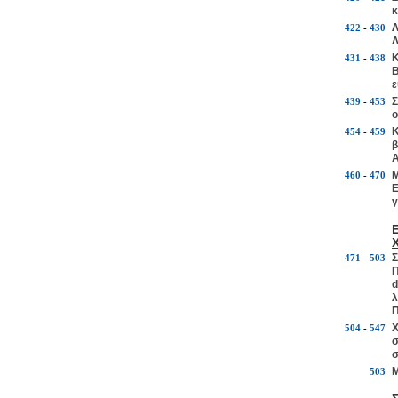
κ
Λ
422
-
430
Λ
Κ
431
-
438
Β
ε
Σ
439
-
453
ο
Κ
454
-
459
β
Α
Μ
460
-
470
Ε
γ
Σ
471
-
503
Π
d
λ
Π
Χ
504
-
547
σ
σ
Μ
503