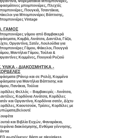
ργαντίνα, Φορεματάκια Μπομπονιέρες,
φασμάτινες μπομπονιέρες, Πλεχτές
πομπονιέρες, Πουγκιά, Τσαντάκια,
άκελοι για Μπομπονιέρες Βάπτισης,
πομπονιέρες Vintage
Β. ΓΑΜΟΣ
πομπονιέρες γάμου από Βαμβακερά
φάσματα, Καμβά, Λινάτσα, Δαντέλα, Γάζα,
ίχτυ, Οργαντίνα, Σατέν, Λουλούδια για
πομπονιέρες Γάμου, Φάκελοι, Πουγγιά
άμου, Μαντήλια Γάμου, Τούλια &
ργαντίνες Κομμένες, Πουγκιά Ρυζιού
Γ. ΥΛΙΚΑ - ΔΙΑΚΟΣΜΗΤΙΚΑ -
ΚΟΡΔΕΛΕΣ
φάσματα (Ράνερ και σε Ρολό), Κομμένα
φάσματα για Μαντήλια Βάπτισης και
άμου, Πανάκια, Τούλια
ορδέλες Φελλός – Βαμβακερές - Λινάτσα,
αντέλες, Κορδόνια Λινάτσα, Κορδέλες
ατέν και Οργαντίνα, Κορδόνια σατέν, Δίχτυ
ορδέλες, Καουτσούκ, Τρέσες, Κορδέλες με
υπώματα,Βελουτέ
ουφέτα
ουτιά και Βιβλία Ευχών, Φαναράκια,
τεφάνια διακόσμησης, Ενθύμια γέννησης,
άντια
ED φωτιζόμενες βάση με plexiglass