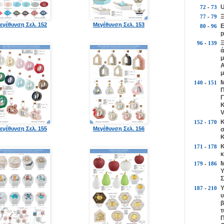
U
72
-
73
Ξ
77
-
79
εγέθυνση Σελ. 152
Μεγέθυνση Σελ. 153
Ε
80
-
96
p
Ξ
96
-
139
ά
μ
Α
μ
Μ
140
-
151
Π
Γ
Κ
V
Κ
152
-
170
εγέθυνση Σελ. 155
Μεγέθυνση Σελ. 156
σ
Κ
Κ
171
-
178
κ
Μ
179
-
186
Υ
Σ
Υ
187
-
210
υ
β
τ
Π