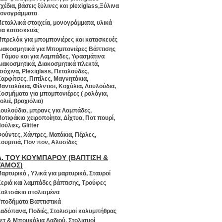
χέδια, βάσεις ξύλινες και plexiglass,Ξύλινα
ονογράμματα
εταλλικά στοιχεία, μονογράμματα, υλικά
ια κατασκευές
πρελόκ για μπομπονιέρες και κατασκευές
ιακοσμητικά για Μπομπονιέρες Βάπτισης
 Γάμου και για Λαμπάδες, Υφασμάτινα
ιακοσμητικά, Διακοσμητικά πλεκτά,
σόχινα, Plexiglass, Πεταλούδες,
αρφίτσες, Πιπίλες, Μαγνητάκια,
ανταλάκια, Φίλντισι, Κοχύλια, Λουλούδια,
οσμήματα για μπομπονιέρες ( ρολόγια,
ολιέ, βραχιόλια)
ουλούδια, μπρανς για Λαμπάδες,
οτιφάκια χειροποίητα, Δίχτυα, Ποτ πουρί,
ούλιες, Glitter
ούντες, Χάντρες, Ματάκια, Πέρλες,
ουμπιά, Πον πον, Αλυσίδες
Δ. ΤΟΥ ΚΟΥΜΠΑΡΟΥ (ΒΑΠΤΙΣΗ &
ΓΑΜΟΣ)
αρτυρικά , Υλικά για μαρτυρικά, Σταυροί
εριά και λαμπάδες βάπτισης, Τρούφες
αλτσάκια στολισμένα
ποδήματα Βαπτιστικά
αδόπανα, Ποδιές, Στολισμοί κολυμπήθρας
ετ & Μπουκάλια Λαδιού, Στολισμοί