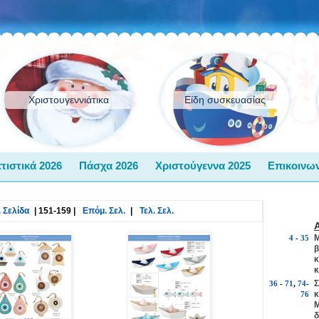
Χριστουγεννιάτικα
Είδη συσκευασίας
τιστικά 2026
Πάσχα 2026
Χριστούγεννα 2025
Επικοινων
 Σελίδα
|
151-159
|
Επόμ. Σελ.
|
Τελ. Σελ.
Μ
4
-
35
β
κ
κ
Σ
36
-
71
,
74
-
κ
76
Μ
δ