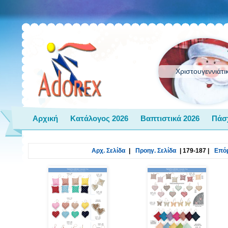
Χριστουγεννιάτι
Αρχική
Κατάλογος 2026
Βαπτιστικά 2026
Πάσ
Αρχ. Σελίδα
|
Προηγ. Σελίδα
|
179-187
|
Επόμ